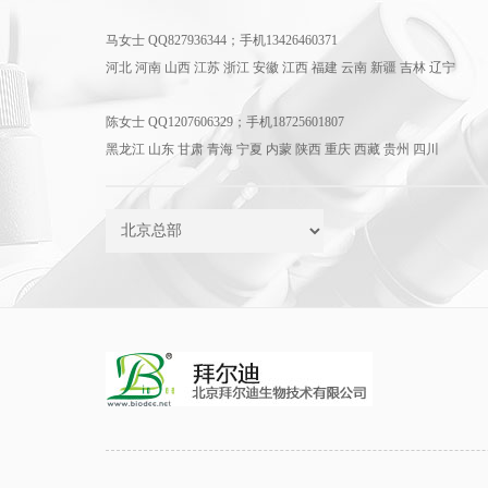
马女士 QQ827936344；手机13426460371
河北 河南 山西 江苏 浙江 安徽 江西 福建 云南 新疆 吉林 辽宁
陈女士 QQ1207606329；手机18725601807
黑龙江 山东 甘肃 青海 宁夏 内蒙 陕西 重庆 西藏 贵州 四川