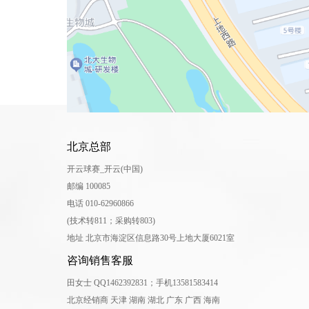
北京总部
开云球赛_开云(中国)
邮编 100085
电话 010-62960866
(技术转811；采购转803)
地址 北京市海淀区信息路30号上地大厦6021室
咨询销售客服
田女士 QQ1462392831；手机13581583414
北京经销商 天津 湖南 湖北 广东 广西 海南