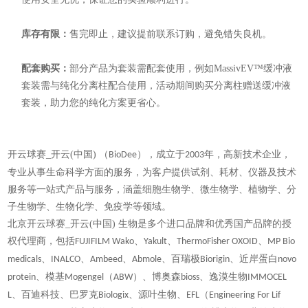
库存有限：
售完即止，建议提前联系订购，避免错失良机。
配套购买：
部分产品为套装需配套使用，例如MassivEV™缓冲液
套装需与纯化分离柱配合使用，活动期间购买分离柱赠送缓冲液
套装，助力您的纯化方案更省心。
开云球赛_开云(中国) （
），成立于
年，高新技术企业，
BioDee
2003
专业从事生命科学方面的服务，为客户提供试剂、耗材、仪器及技术
服务等一站式产品与服务，涵盖细胞生物学、微生物学、植物学、分
子生物学、生物化学、免疫学等领域。
北京开云球赛_开云(中国) 生物是多个进口品牌和优秀国产品牌的授
权代理商，包括
、
、
、
FUJIFILM Wako
Yakult
ThermoFisher OXOID
MP Bio
、
、
、
、百瑞极
、近岸蛋白
medicals
INALCO
Ambeed
Abmole
Biorigin
novo
、模基
（
）、博奥森
、逸漠生物
protein
Mogengel
ABW
bioss
IMMOCEL
、百迪科技、巴罗克
、源叶生物、
（
L
Biologix
EFL
Engineering For Lif