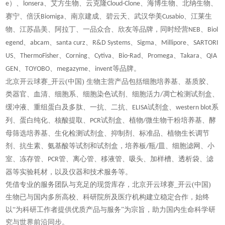
）、
、艾方生物、云克隆
、海博生物、北纳生物、
e
lonsera
Cloud-Clone
赛宁、倍沃
、南京建成、碧云天、武汉华美
、江莱生
Biomiga
Cusabio
物、江苏晶美、阿拉丁、一品众合、欣友等品牌，同时经营
、
NEB
Biol
、
、
、
、
、
、
egend
abcam
santa curz
R&D Systems
Sigma
Millipore
SARTORI
、
、
、
、
、
、
、
US
ThermoFisher
Corning
Cytiva
Bio-Rad
Promega
Takara
QIA
、
、
、
等品牌。
GEN
TOYOBO
megazyme
invent
北京开云球赛_开云(中国) 生物主营产品包括细胞培养基、基质胶、
类器官、血清、细胞系、细胞染色试剂、细胞活力
凋亡检测试剂盒、
/
缓冲液、重组蛋白及多肽、一抗、二抗、
试剂盒、
系
ELISA
western blot
列、蛋白纯化、
核酸提取、
试剂盒、植物
微生物干粉培养基、酵
PCR
/
母筛选培养基、生化检测试剂盒、抑制剂、标准品、植物生长调节
剂、抗生素、氨基酸等试剂和试剂盒，培养板
瓶
皿、细胞滤网、小
/
/
室、冻存管、
管、离心管、移液管、吸头、加样槽、透析袋、滤
PCR
器等实验耗材，以及仪器和技术服务等。
凭借专业的服务团队与充足的现货库存，北京开云球赛_开云(中国)
生物已与国内多所高校、科研院所及医疗机构建立稳定合作，始终
以
“为科研工作者提供优质产品与服务”为宗旨，助力国内生命科学研
究与世界前沿同步。