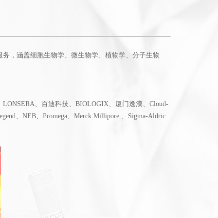
术服务，涵盖细胞生物学、微生物学、植物学、分子生物
、
LONSERA、
百迪科技、BIOLOGIX、厦门逸漠、Cloud-
Promega、Merck Millipore 、Sigma-Aldric