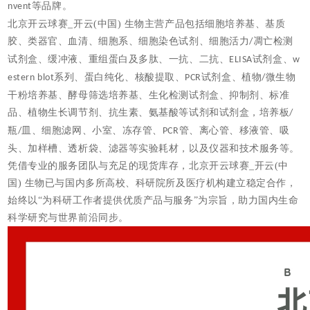
等品牌。
nvent
北京开云球赛_开云(中国) 生物主营产品包括细胞培养基、基质
胶、类器官、血清、细胞系、细胞染色试剂、细胞活力
凋亡检测
/
试剂盒、缓冲液、重组蛋白及多肽、一抗、二抗、
试剂盒、
ELISA
w
系列、蛋白纯化、
核酸提取、
试剂盒、植物
微生物
estern blot
PCR
/
干粉培养基、酵母筛选培养基、生化检测试剂盒、抑制剂、标准
品、植物生长调节剂、抗生素、氨基酸等试剂和试剂盒，培养板
/
瓶
皿、细胞滤网、小室、冻存管、
管、离心管、移液管、吸
/
PCR
头、加样槽、透析袋、滤器等实验耗材，以及仪器和技术服务等。
凭借专业的服务团队与充足的现货库存，北京开云球赛_开云(中
国) 生物已与国内多所高校、科研院所及医疗机构建立稳定合作，
始终以
“为科研工作者提供优质产品与服务”为宗旨，助力国内生命
科学研究与世界前沿同步。