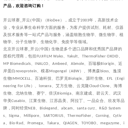
产品，欢迎咨询订购！
开云球赛_开云(中国) （
），成立于
年，高新技术企
BioDee
2003
业，专业从事生命科学方面的服务，为客户提供试剂、耗材、仪器
及技术服务等一站式产品与服务，涵盖细胞生物学、微生物学、植
物学、分子生物学、生物化学、免疫学等领域。
北京开云球赛_开云(中国) 生物是多个进口品牌和优秀国产品牌的
授权代理商，包括
、
、
、
FUJIFILM Wako
Yakult
ThermoFisher OXOID
、
、
、
、百瑞极
、近
MP Biomedicals
INALCO
Ambeed
Abmole
Biorigin
岸蛋白
、模基
（
）、博奥森
、逸漠
novoprotein
Mogengel
ABW
bioss
生物
、百迪科技、巴罗克
、源叶生物、
（
IMMOCELL
Biologix
EFL
Engi
）、
、艾方生物、云克隆
、海博
neering For Life
lonsera
Cloud-Clone
生物、北纳生物、赛宁、倍沃
、南京建成、碧云天、武汉
Biomiga
华美
、江莱生物、江苏晶美、阿拉丁、一品众合、欣友等品
Cusabio
牌，同时经营
、
、
、
、
NEB
Biolegend
abcam
santa curz
R&D System
、
、
、
、
、
、
s
Sigma
Millipore
SARTORIUS
ThermoFisher
Corning
Cytiv
、
、
、
、
、
、
、
a
Bio-Rad
Promega
Takara
QIAGEN
TOYOBO
megazyme
i