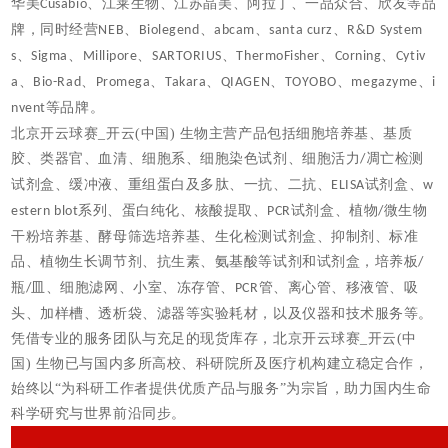
华美
、江莱生物、江苏晶美、阿拉丁、一品众合、欣友等品
Cusabio
牌，同时经营
、
、
、
、
NEB
Biolegend
abcam
santa curz
R&D System
、
、
、
、
、
、
s
Sigma
Millipore
SARTORIUS
ThermoFisher
Corning
Cytiv
、
、
、
、
、
、
、
a
Bio-Rad
Promega
Takara
QIAGEN
TOYOBO
megazyme
i
等品牌。
nvent
北京开云球赛_开云(中国) 生物主营产品包括细胞培养基、基质
胶、类器官、血清、细胞系、细胞染色试剂、细胞活力
凋亡检测
/
试剂盒、缓冲液、重组蛋白及多肽、一抗、二抗、
试剂盒、
ELISA
w
系列、蛋白纯化、
核酸提取、
试剂盒、植物
微生物
estern blot
PCR
/
干粉培养基、酵母筛选培养基、生化检测试剂盒、抑制剂、标准
品、植物生长调节剂、抗生素、氨基酸等试剂和试剂盒，培养板
/
瓶
皿、细胞滤网、小室、冻存管、
管、离心管、移液管、吸
/
PCR
头、加样槽、透析袋、滤器等实验耗材，以及仪器和技术服务等。
凭借专业的服务团队与充足的现货库存，北京开云球赛_开云(中
国) 生物已与国内多所高校、科研院所及医疗机构建立稳定合作，
始终以
“为科研工作者提供优质产品与服务”为宗旨，助力国内生命
科学研究与世界前沿同步。