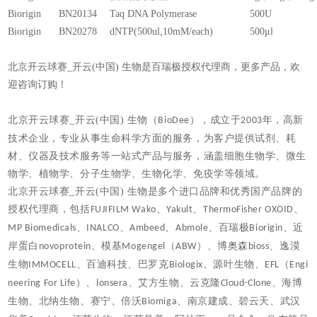
Biorigin
BN20134
Taq DNA Polymerase
500U
Biorigin
BN20278
dNTP(500ul,10mM/each)
500μl
北京开云球赛_开云(中国) 生物是百瑞极授权代理商，更多产品，欢
迎咨询订购！
北京开云球赛_开云(中国) 生物（
），成立于
年，高新
BioDee
2003
技术企业，专业从事生命科学方面的服务，为客户提供试剂、耗
材、仪器及技术服务等一站式产品与服务，涵盖细胞生物学、微生
物学、植物学、分子生物学、生物化学、免疫学等领域。
北京开云球赛_开云(中国) 生物是多个进口品牌和优秀国产品牌的
授权代理商，包括
、
、
、
FUJIFILM Wako
Yakult
ThermoFisher OXOID
、
、
、
、百瑞极
、近
MP Biomedicals
INALCO
Ambeed
Abmole
Biorigin
岸蛋白
、模基
（
）、博奥森
、逸漠
novoprotein
Mogengel
ABW
bioss
生物
、百迪科技、巴罗克
、源叶生物、
（
IMMOCELL
Biologix
EFL
Engi
）、
、艾方生物、云克隆
、海博
neering For Life
lonsera
Cloud-Clone
生物、北纳生物、赛宁、倍沃
、南京建成、碧云天、武汉
Biomiga