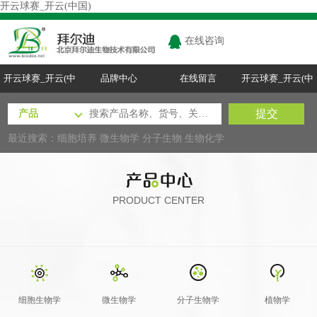
开云球赛_开云(中国)
在线咨询
开云球赛_开云(中
品牌中心
在线留言
开云球赛_开云(中
国)
国)
最近搜索：
细胞培养
微生物学
分子生物
生物化学
PRODUCT CENTER
细胞生物学
微生物学
分子生物学
植物学