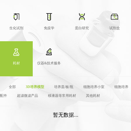
生化试剂
免疫学
蛋白研究
试剂盒
耗材
仪器&技术服务
全部
3D培养模型
培养皿/板/瓶
细胞培养小室
细胞培养
配件
超滤微滤产品
移液器等常用耗材
其他耗材
暂无数据...