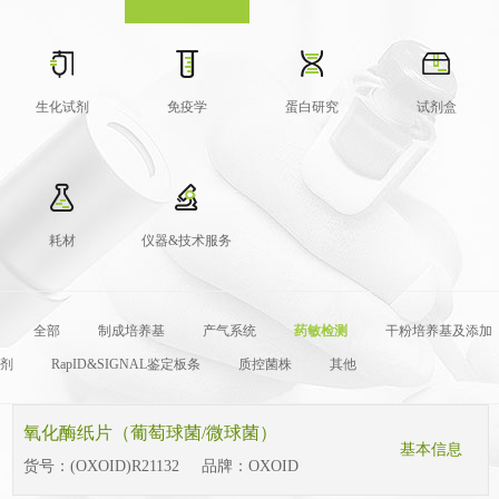
生化试剂
免疫学
蛋白研究
试剂盒
耗材
仪器&技术服务
全部
制成培养基
产气系统
药敏检测
干粉培养基及添加
剂
RapID&SIGNAL鉴定板条
质控菌株
其他
氧化酶纸片（葡萄球菌/微球菌）
基本信息
货号：
(OXOID)R21132
品牌：
OXOID