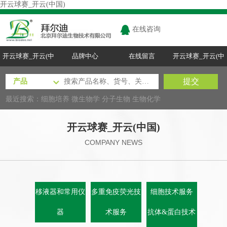
开云球赛_开云(中国)
在线咨询
开云球赛_开云(中
品牌中心
在线留言
开云球赛_开云(中
国)
国)
最近搜索：
细胞培养
微生物学
分子生物
生物化学
开云球赛_开云(中国)
COMPANY NEWS
移液器和常用仪
多重免疫荧光技
细胞技术服务
器
术服务
抗体&蛋白技术