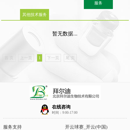
服务
其他技术服务
暂无数据...
首 页
上一页
1
下一页
尾 页
在线咨询
时间：9:00-17:00
服务支持
开云球赛_开云(中国)