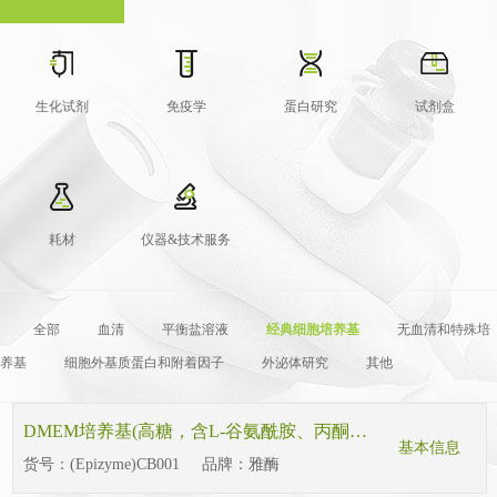
生化试剂
免疫学
蛋白研究
试剂盒
耗材
仪器&技术服务
全部
血清
平衡盐溶液
经典细胞培养基
无血清和特殊培
养基
细胞外基质蛋白和附着因子
外泌体研究
其他
DMEM培养基(高糖，含L-谷氨酰胺、丙酮酸钠)
基本信息
货号：
(Epizyme)CB001
品牌：
雅酶