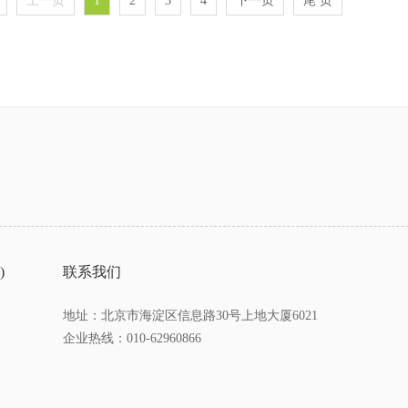
上一页
1
2
3
4
下一页
尾 页
)
联系我们
地址：北京市海淀区信息路30号上地大厦6021
企业热线：010-62960866